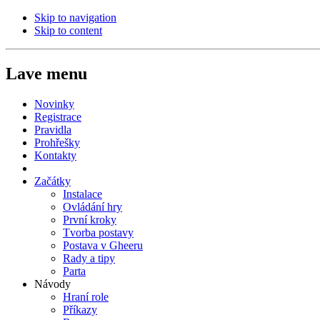
Skip to navigation
Skip to content
Lave menu
Novinky
Registrace
Pravidla
Prohřešky
Kontakty
Začátky
Instalace
Ovládání hry
První kroky
Tvorba postavy
Postava v Gheeru
Rady a tipy
Parta
Návody
Hraní role
Příkazy