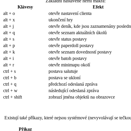
Základní nastavené herní makra:
Klávesy
Efekt
alt + o
otevře nastavení clienta
alt + x
ukončení hry
alt + j
otevře deník, kde jsou zaznamenány poslední
alt + q
otevře seznam aktuálních úkolů
alt + s
otevře status postavy
alt + p
otevře paperdoll postavy
alt + k
otevře seznam dovedností postavy
alt + i
otevře batoh postavy
alt + r
otevře minimapu okolí
ctrl + s
postava salutuje
ctrl + b
postava se ukloní
ctrl + q
předchozí odeslaná zpráva
ctrl + w
následující odeslaná zpráva
ctrl + shift
zobrazí jména objektů na obrazovce
Existují také příkazy, které nejsou systémové (nevyvolávají se tečko
Příkaz