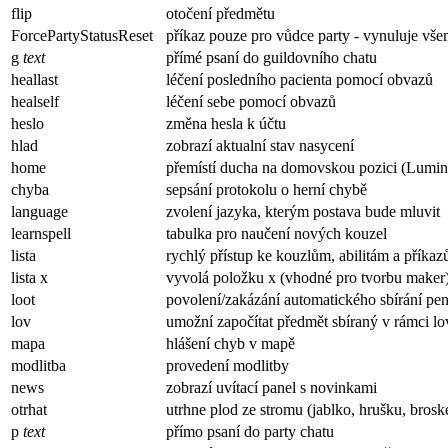
flip
otočení předmětu
ForcePartyStatusReset
příkaz pouze pro vůdce party - vynuluje vše
g
text
přímé psaní do guildovního chatu
heallast
léčení posledního pacienta pomocí obvazů
healself
léčení sebe pomocí obvazů
heslo
změna hesla k účtu
hlad
zobrazí aktualní stav nasycení
home
přemístí ducha na domovskou pozici (Lumin
chyba
sepsání protokolu o herní chybě
language
zvolení jazyka, kterým postava bude mluvit
learnspell
tabulka pro naučení nových kouzel
lista
rychlý přístup ke kouzlům, abilitám a příkazů
lista x
vyvolá položku x (vhodné pro tvorbu maker). 
loot
povolení/zakázání automatického sbírání pen
lov
umožní započítat předmět sbíraný v rámci l
mapa
hlášení chyb v mapě
modlitba
provedení modlitby
news
zobrazí uvítací panel s novinkami
otrhat
utrhne plod ze stromu (jablko, hrušku, brosk
p
text
přímo psaní do party chatu