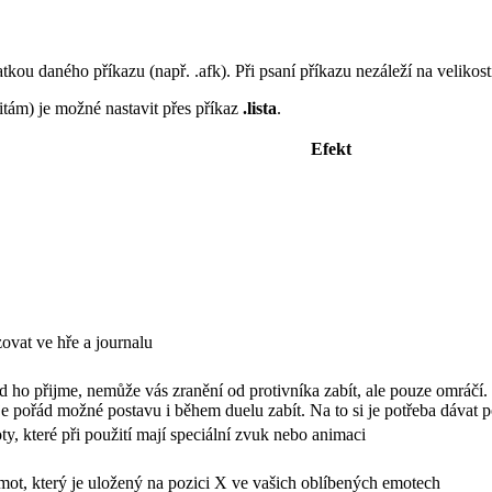
kou daného příkazu (např. .afk). Při psaní příkazu nezáleží na velikost
tám) je možné nastavit přes příkaz
.lista
.
Efekt
zovat ve hře a journalu
d ho přijme, nemůže vás zranění od protivníka zabít, ale pouze omráč
je pořád možné postavu i během duelu zabít. Na to si je potřeba dávat poz
y, které při použití mají speciální zvuk nebo animaci
emot, který je uložený na pozici X ve vašich oblíbených emotech