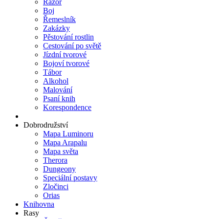
Razor
Boj
Řemeslník
Zakázky
Pěstování rostlin
Cestování po světě
Jízdní tvorové
Bojoví tvorové
Tábor
Alkohol
Malování
Psaní knih
Korespondence
Dobrodružství
Mapa Luminoru
Mapa Arapalu
Mapa světa
Therora
Dungeony
Speciální postavy
Zločinci
Orias
Knihovna
Rasy