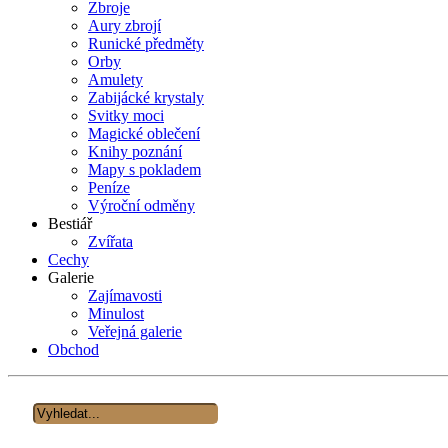
Zbroje
Aury zbrojí
Runické předměty
Orby
Amulety
Zabijácké krystaly
Svitky moci
Magické oblečení
Knihy poznání
Mapy s pokladem
Peníze
Výroční odměny
Bestiář
Zvířata
Cechy
Galerie
Zajímavosti
Minulost
Veřejná galerie
Obchod