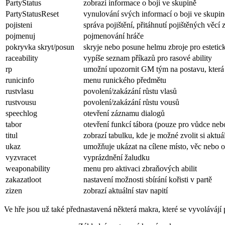
PartyStatus
zobrazí informace o boji ve skupině
PartyStatusReset
vynulování svých informací o boji ve skupin
pojisteni
správa pojištění, přitáhnutí pojištěných věcí
pojmenuj
pojmenování hráče
pokryvka skryt/posun
skryje nebo posune helmu zbroje pro estetic
raceability
vypíše seznam příkazů pro rasové ability
rp
umožní upozornit GM tým na postavu, která 
runicinfo
menu runického předmětu
rustvlasu
povolení/zakázání růstu vlasů
rustvousu
povolení/zakázání růstu vousů
speechlog
otevření záznamu dialogů
tabor
otevření funkcí tábora (pouze pro vůdce neb
titul
zobrazí tabulku, kde je možné zvolit si aktuál
ukaz
umožňuje ukázat na cílene místo, věc nebo 
vyzvracet
vyprázdnění žaludku
weaponability
menu pro aktivaci zbraňových abilit
zakazatloot
nastavení možnosti sbírání kořisti v partě
zizen
zobrazí aktuální stav napití
Ve hře jsou už také přednastavená některá makra, které se vyvoláváj