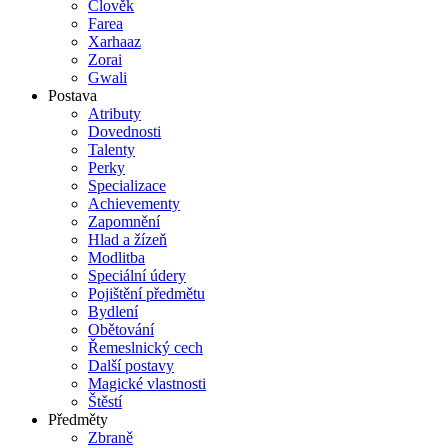
Člověk
Farea
Xarhaaz
Zorai
Gwali
Postava
Atributy
Dovednosti
Talenty
Perky
Specializace
Achievementy
Zapomnění
Hlad a žízeň
Modlitba
Speciální údery
Pojištění předmětu
Bydlení
Obětování
Řemeslnický cech
Další postavy
Magické vlastnosti
Štěstí
Předměty
Zbraně