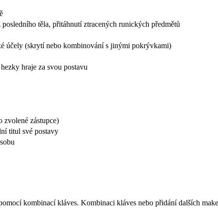
ě
 z posledního těla, přitáhnutí ztracených runických předmětů
ké účely (skrytí nebo kombinování s jinými pokrývkami)
hezky hraje za svou postavu
o zvolené zástupce)
ní titul své postavy
osobu
í pomocí kombinací kláves. Kombinaci kláves nebo přidání dalších mak