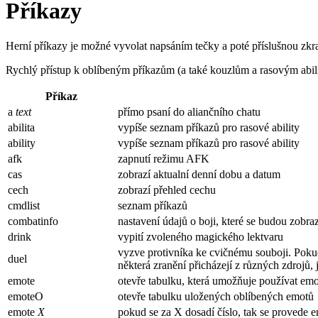
Příkazy
Herní příkazy je možné vyvolat napsáním tečky a poté příslušnou zkrat
Rychlý přístup k oblíbeným příkazům (a také kouzlům a rasovým abili
Příkaz
a
text
přímo psaní do aliančního chatu
abilita
vypíše seznam příkazů pro rasové ability
ability
vypíše seznam příkazů pro rasové ability
afk
zapnutí režimu AFK
cas
zobrazí aktualní denní dobu a datum
cech
zobrazí přehled cechu
cmdlist
seznam příkazů
combatinfo
nastavení údajů o boji, které se budou zobra
drink
vypití zvoleného magického lektvaru
vyzve protivníka ke cvičnému souboji. Poku
duel
některá zranění přicházejí z různých zdrojů, 
emote
otevře tabulku, která umožňuje používat emot
emoteO
otevře tabulku uložených oblíbených emotů
emote
X
pokud se za X dosadí číslo, tak se provede 