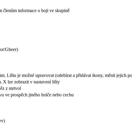
m členům informace o boji ve skupině
or/Gheer)
m. Lištu je možné upravovat (odebírat a přidávat ikony, měnit jejich poř
X lze zobrazit v nastavení lišty
ěz z mrtvol
ovu ve prospěch jiného hráče nebo cechu
ev)